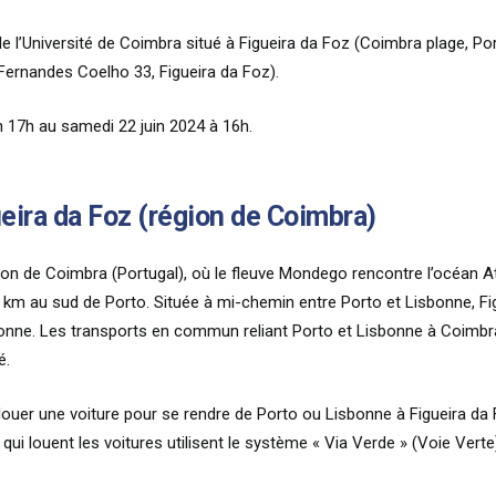
e l’Université de Coimbra situé à Figueira da Foz (Coimbra plage, Po
 Fernandes Coelho 33, Figueira da Foz).
in 17h au samedi 22 juin 2024 à 16h.
ira da Foz (région de Coimbra)
égion de Coimbra (Portugal), où le fleuve Mondego rencontre l’océan At
km au sud de Porto. Située à mi-chemin entre Porto et Lisbonne, Fig
bonne. Les transports en commun reliant Porto et Lisbonne à Coimbra
é.
e louer une voiture pour se rendre de Porto ou Lisbonne à Figueira d
qui louent les voitures utilisent le système « Via Verde » (Voie Verte