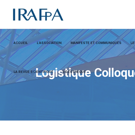
ACCUEIL
L’ASSOCIATION
MANIFESTE ET COMMUNIQUÉS
LE
Logistique Colloq
LA REVUE SCIENTIFIQUE
VIDÉOTHÈQUE