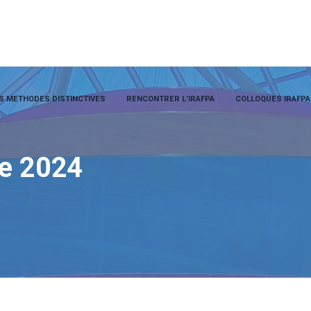
S METHODES DISTINCTIVES
RENCONTRER L’IRAFPA
COLLOQUES IRAFPA
ue 2024