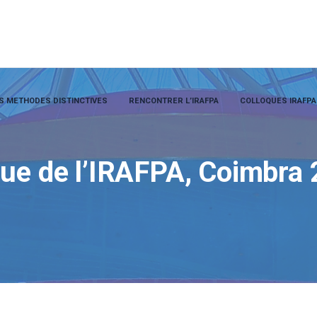
S METHODES DISTINCTIVES
RENCONTRER L’IRAFPA
COLLOQUES IRAFPA
que de l’IRAFPA, Coimbra 