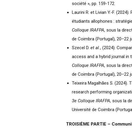
société », pp. 159-172.
Laurini R. et Livian Y.-F. (202
étudiants allophones : stratégie
Colloque IRAFPA,
sous la direct
de Coimbra (Portugal), 20–22 j
Szecel D.
et al.
, (2024). Compa
access and a hybrid journal in 
Colloque IRAFPA,
sous la direct
de Coimbra (Portugal), 20–22 j
Teixeira Magalhães S. (2024). T
research performing organizati
3e Colloque IRAFPA,
sous la di
Université de Coimbra (Portugal
TROISIÈME PARTIE – Communica