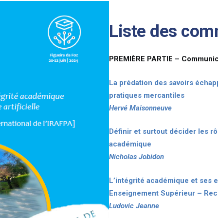
Liste des com
PREMIÈRE PARTIE – Communicat
La prédation des savoirs échap
pratiques mercantiles
Hervé Maisonneuve
Définir et surtout décider les rô
académique
Nicholas Jobidon
L’intégrité académique et ses 
Enseignement Supérieur – Rech
Ludovic Jeanne