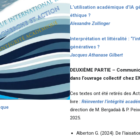
L’utilisation académique d’IA g
éthique ?
Alexandre Zollinger
Interprétation et littéralité : “l
génératives ?
Jacques Athanase Gilbert
DEUXIÈME PARTIE – Communicat
dans l’ouvrage collectif chez E
Ces textes ont été retirés des Acte
livre :
Réinventer l’intégrité académi
oque
direction de M. Bergadaà & P. Peix
2025.
Alberton G. (2024). De l’Iaisat