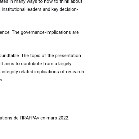
relates in many ways to how to think about
nstitutional leaders and key decision-
ligence. The governance-implications are
roundtable. The topic of the presentation
t aims to contribute from a largely
integrity related implications of research
s.
ications de l’IRAFPA» en mars 2022.