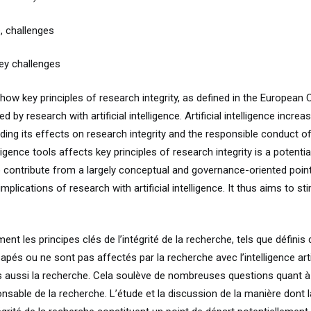
té, challenges
 Key challenges
 how key principles of research integrity, as defined in the European
by research with artificial intelligence. Artificial intelligence incre
ing its effects on research integrity and the responsible conduct of
ligence tools affects key principles of research integrity is a potentia
o contribute from a largely conceptual and governance-oriented point
mplications of research with artificial intelligence. It thus aims to s
t les principes clés de l’intégrité de la recherche, tels que défini
apés ou ne sont pas affectés par la recherche avec l’intelligence artific
s aussi la recherche. Cela soulève de nombreuses questions quant à s
nsable de la recherche. L’étude et la discussion de la manière dont l