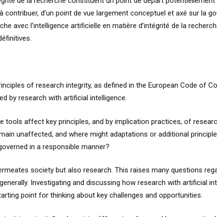
intégrité de la recherche constituent un point de départ potentiellement
à contribuer, d’un point de vue largement conceptuel et axé sur la 
he avec l’intelligence artificielle en matière d’intégrité de la recherch
éfinitives.
rinciples of research integrity, as defined in the European Code of Co
 by research with artificial intelligence.
ce tools affect key principles, and by implication practices, of resea
remain unaffected, and where might adaptations or additional princip
nd governed in a responsible manner?
y permeates society but also research. This raises many questions rega
erally. Investigating and discussing how research with artificial int
starting point for thinking about key challenges and opportunities.