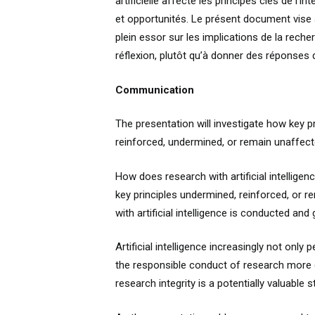
artificielle affecte les principes clés de l’
et opportunités. Le présent document vise 
plein essor sur les implications de la recherc
réflexion, plutôt qu’à donner des réponses d
Communication
The presentation will investigate how key p
reinforced, undermined, or remain unaffected
How does research with artificial intelligen
key principles undermined, reinforced, or 
with artificial intelligence is conducted a
Artificial intelligence increasingly not onl
the responsible conduct of research more gen
research integrity is a potentially valuable 