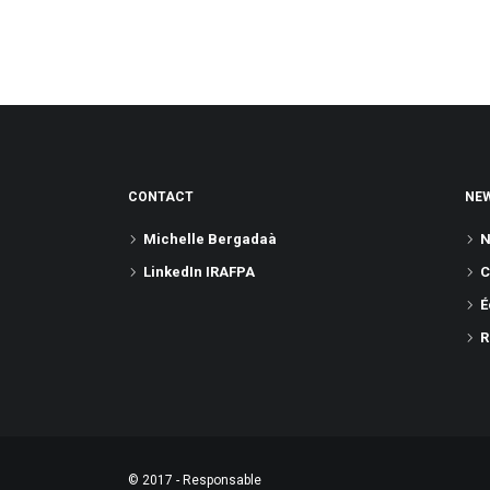
CONTACT
NE
Michelle Bergadaà
N
LinkedIn IRAFPA
C
É
R
© 2017 - Responsable