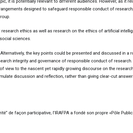
c, it is potentially relevant to different audiences. However, as it 
rangements designed to safeguard responsible conduct of research, i
group.
 research ethics as well as research on the ethics of artificial intel
social sciences.
Alternatively, the key points could be presented and discussed in a 
earch integrity and governance of responsible conduct of research. I
f view to the nascent yet rapidly growing discourse on the research 
 stimulate discussion and reflection, rather than giving clear-cut answer
grité” de façon participative, l’IRAFPA a fondé son propre «Pôle Publ