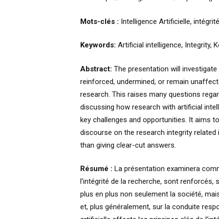
Mots-clés :
Intelligence Artificielle, intégri
Keywords:
Artificial intelligence, Integrity,
Abstract:
The presentation will investigate
reinforced, undermined, or remain unaffected 
research. This raises many questions regard
discussing how research with artificial intel
key challenges and opportunities. It aims t
discourse on the research integrity related i
than giving clear-cut answers.
Résumé :
La présentation examinera commen
l’intégrité de la recherche, sont renforcés, s
plus en plus non seulement la société, mai
et, plus généralement, sur la conduite respo