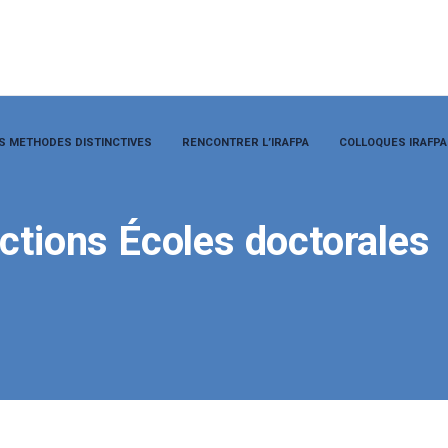
S METHODES DISTINCTIVES
RENCONTRER L’IRAFPA
COLLOQUES IRAFPA
ctions Écoles doctorales