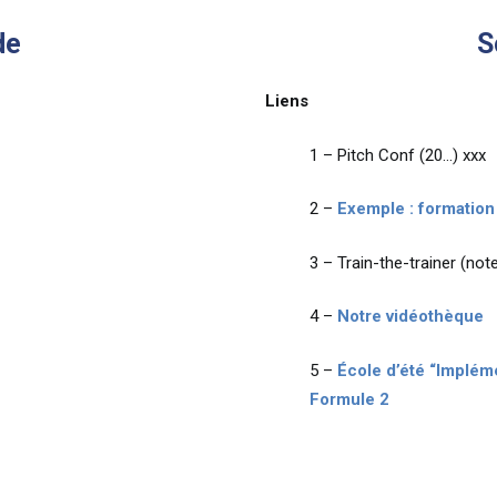
de
S
Liens
1 – Pitch Conf (20…) xxx
2 –
Exemple : formation 
3 – Train-the-trainer (not
4 –
Notre vidéothèque
5 –
École d’été “Impléme
Formule 2