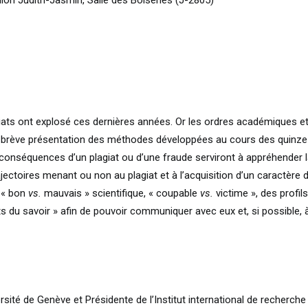
illon Judith-Jasmin, Salle des Boiseries (J-2805)
giats ont explosé ces dernières années. Or les ordres académiques et
e brève présentation des méthodes développées au cours des quinze d
s conséquences d’un plagiat ou d’une fraude serviront à appréhender 
jectoires menant ou non au plagiat et à l’acquisition d’un caractère 
e « bon
vs.
mauvais » scientifique, « coupable
vs.
victime », des profils
ts du savoir » afin de pouvoir communiquer avec eux et, si possible, à
sité de Genève et Présidente de l’Institut international de recherche e