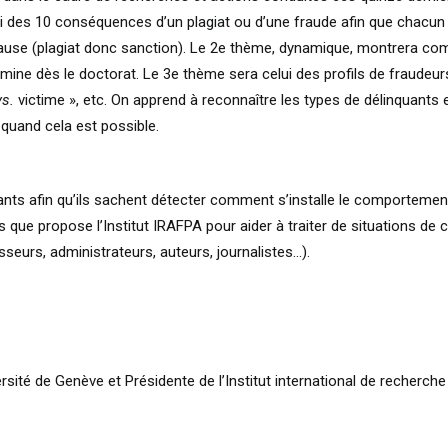
ui des 10 conséquences d’un plagiat ou d’une fraude afin que chacu
cause (plagiat donc sanction). Le 2e thème, dynamique, montrera com
mine dès le doctorat. Le 3e thème sera celui des profils de fraudeurs. I
vs.
victime », etc. On apprend à reconnaître les types de délinquants
r quand cela est possible.
ipants afin qu’ils sachent détecter comment s’installe le comportemen
 que propose l’Institut IRAFPA pour aider à traiter de situations de
seurs, administrateurs, auteurs, journalistes…).
sité de Genève et Présidente de l’Institut international de recherche e