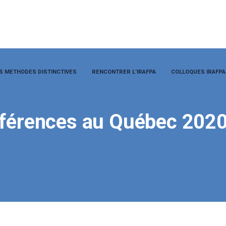
S METHODES DISTINCTIVES
RENCONTRER L’IRAFPA
COLLOQUES IRAFPA
nférences au Québec 202