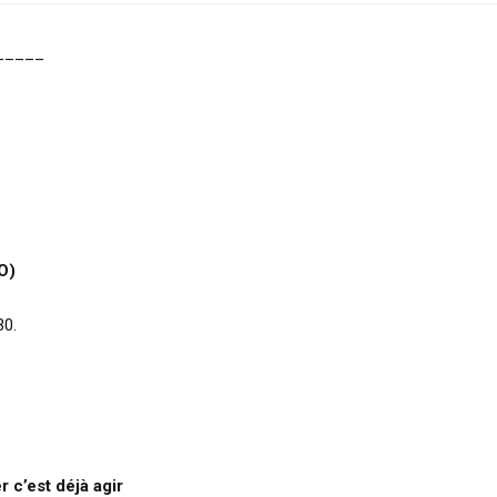
_____
O)
30.
r c’est déjà agir