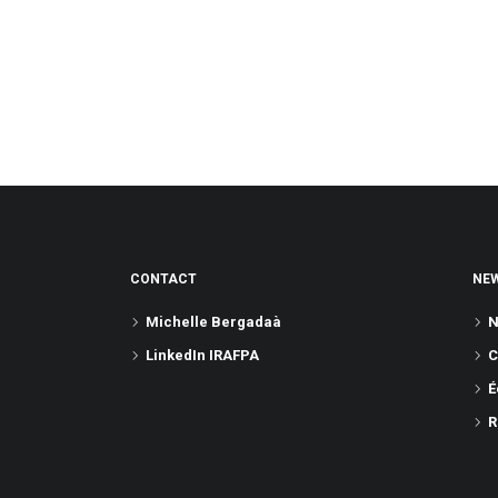
CONTACT
NE
Michelle Bergadaà
N
LinkedIn IRAFPA
C
É
R