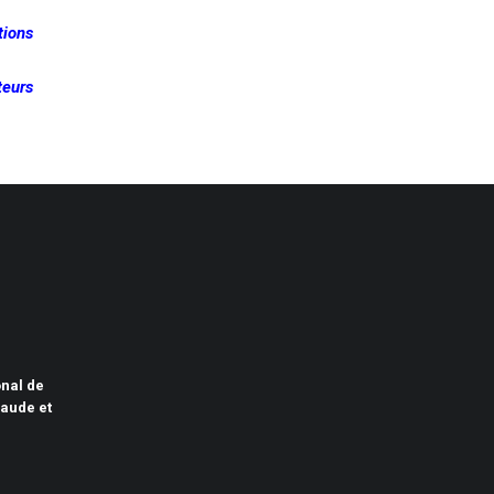
tions
teurs
onal de
raude et